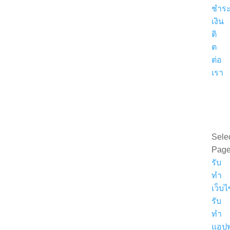
ชำร
เงิน
ติ
ต
ต่อ
เรา
ขอ
ใบ
เสนอ
ราค
Sele
Pag
รับ
ทำ
เว็บไ
รับ
ทำ
แอปพ