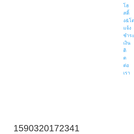
โฮ
สติ้
ง&โ
แจ้ง
ชำร
เงิน
ติ
ต
ต่อ
เรา
ขอ
ใบ
เสนอ
ราค
1590320172341