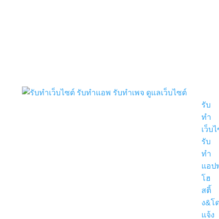
รับ
ทำ
เว็บไ
รับ
ทำ
แอปพ
โฮ
สติ้
ง&โ
แจ้ง