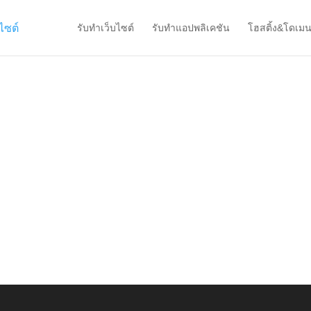
รับทำเว็บไซต์
รับทำแอปพลิเคชัน
โฮสติ้ง&โดเม