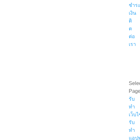
ชำร
เงิน
ติ
ต
ต่อ
เรา
ขอ
ใบ
เสนอ
ราค
Sele
Pag
รับ
ทำ
เว็บไ
รับ
ทำ
แอปพ