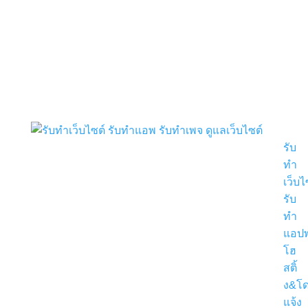
รับ
ทำ
เว็บไ
รับ
ทำ
แอปพ
โฮ
สติ้
ง&โ
แจ้ง