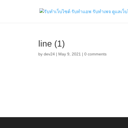
line (1)
by
dev24
|
May 9, 2021
|
0 comments