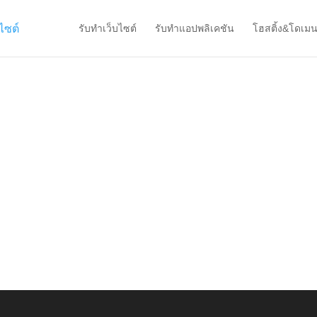
รับทำเว็บไซต์
รับทำแอปพลิเคชัน
โฮสติ้ง&โดเม